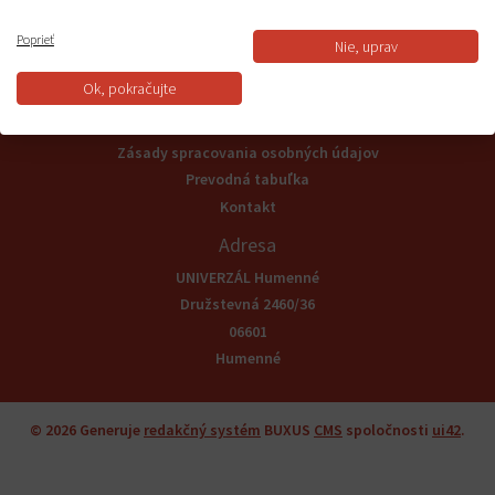
Informácie
Poprieť
Nie, uprav
Všeobecné obchodné podmienky
Ok, pokračujte
Reklamačný poriadok a odstúpenie od zmluvy
Odstúpenie od zmluvy
Zásady spracovania osobných údajov
Prevodná tabuľka
Kontakt
Adresa
UNIVERZÁL Humenné
Družstevná 2460/36
06601
Humenné
© 2026
Generuje
redakčný systém
BUXUS
CMS
spoločnosti
ui42
.