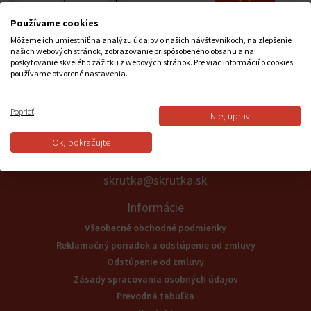
Používame cookies
UNIVERZÁLNY DRŽIAK BM 1
Môžeme ich umiestniť na analýzu údajov o našich návštevníkoch, na zlepšenie
našich webových stránok, zobrazovanie prispôsobeného obsahu a na
poskytovanie skvelého zážitku z webových stránok. Pre viac informácií o cookies
86,10 € s DPH
/ ks
používame otvorené nastavenia.
-
+
Poprieť
Nie, uprav
Podpora
Ok, pokračujte
057/7756082
skrutka@skrutka.sk
Informácie
Všeobecné obchodné podmienky
Reklamačný poriadok a odstúpenie od zmluvy
Odstúpenie od zmluvy
Zásady spracovania osobných údajov
Prevodná tabuľka