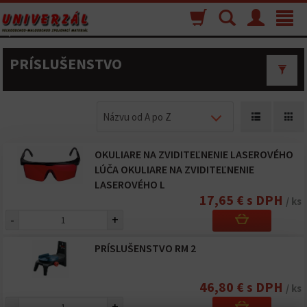
Nákupný
Vyhľadávanie
Menu
Toggle
košík
navigat
PRÍSLUŠENSTVO
Názvu od A po Z
OKULIARE NA ZVIDITEĽNENIE LASEROVÉHO
LÚČA OKULIARE NA ZVIDITEĽNENIE
LASEROVÉHO L
17,65 € s DPH
/ ks
-
+
PRÍSLUŠENSTVO RM 2
46,80 € s DPH
/ ks
-
+