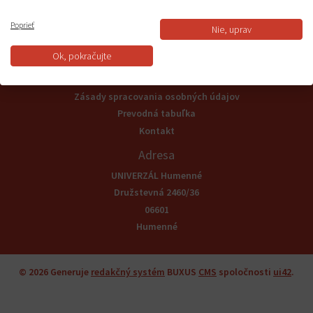
Informácie
Poprieť
Nie, uprav
Všeobecné obchodné podmienky
Ok, pokračujte
Reklamačný poriadok a odstúpenie od zmluvy
Odstúpenie od zmluvy
Zásady spracovania osobných údajov
Prevodná tabuľka
Kontakt
Adresa
UNIVERZÁL Humenné
Družstevná 2460/36
06601
Humenné
© 2026
Generuje
redakčný systém
BUXUS
CMS
spoločnosti
ui42
.