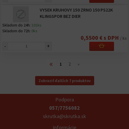
VYSEK KRUHOVY 150 ZRNO 150 PS22K
KLINGSPOR BEZ DIER
Skladom do 24h:
101ks
Skladom do 72h:
0ks
0,5500 € s DPH
/ ks
-
+
«
1
2
»
Zobraziť ďalších 7 produktov
Podpora
057/7756082
skrutka@skrutka.sk
Informácie