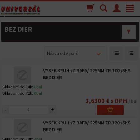
Nákupný
Vyhľadávanie
Menu
Toggle
košík
navigat
BEZ DIER
Názvu od A po Z
VYSEK KRUH./ZIRAFA/ 225MM ZR.100 /5KS
BEZ DIER
Skladom do 24h:
6bal
Skladom do 72h:
0bal
3,6300 € s DPH
/ bal
-
+
VYSEK KRUH./ZIRAFA/ 225MM ZR.120 /5KS
BEZ DIER
Skladom do 24h:
4bal