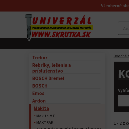
Všeobecné ob
Úvodná s
Trebor
Rebríky, lešenia a
K
príslušenstvo
BOSCH Dremel
BOSCH
Vyhľ
Emos
Ardon
Makita
Makita MT
MAKTRAK
1 - 2 z