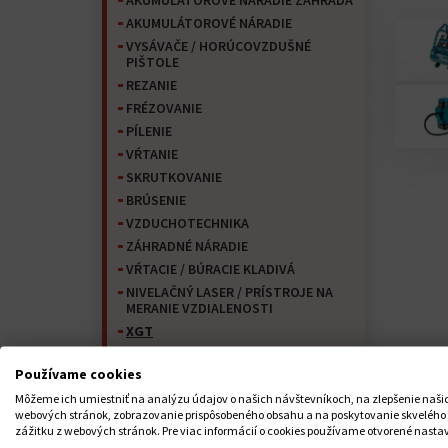
AKUMULÁTOROVÉ NÁRADIE ZÁHRADA
AKUMULÁTOROVÉ NÁRADIE
VYSÁVAČE / HORÚCOVZDUŠNÉ
PIŠTOLE
REZANIE
FRÉZOVANIE
PÍLENIE
VŔTANIE
SKRUTKOVANIE
BRÚSENIE
VZDUCHOTECHNIKA
ZÁHRADNÉ NÁRADIE
VŔTACIE / BÚRACIE KLADIVÁ
NIVELAČNÝ LASER / PRÍSTROJE NA
MERANIE VZDIALENOSTI
XGT
Snežná fréza
Používame cookies
Napájacie zdroje
Môžeme ich umiestniť na analýzu údajov o našich návštevníkoch, na zlepšenie naši
Vysokotlaký čistič
webových stránok, zobrazovanie prispôsobeného obsahu a na poskytovanie skvelého
Frézovanie
zážitku z webových stránok. Pre viac informácií o cookies používame otvorené nasta