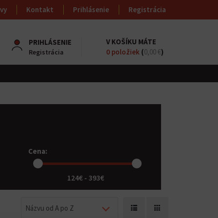
vy
Kontakt
Prihlásenie
Registrácia
V KOŠÍKU MÁTE
PRIHLÁSENIE
0
položiek
(
0,00 €
)
Registrácia
Cena:
124€ - 393€
Názvu od A po Z