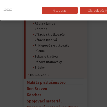
Vysávače
Klincovačky
Poprieť
Nie, uprav
Ok, pokračujt
Kompresor
Ostatné stroje
Rádia / lampy
Záhrada
Vŕtacie skrutkovače
Vŕtacie kladivá
Príklepové skrutkovače
Pílenie
Sekacie kladivá
Rázové uťahováky
Brúsky
HOBĽOVANIE
Makita príslušenstvo
Den Braven
Kärcher
Spojovací materiál