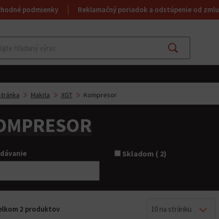
chodné podmienky
Reklamačný poriadok a odstúpenie od zmlu
Hľadať
tránka
Makita
XGT
Kompresor
OMPRESOR
adávanie
Skladom ( 2)
 celkom 2 produktov
10 na stránku