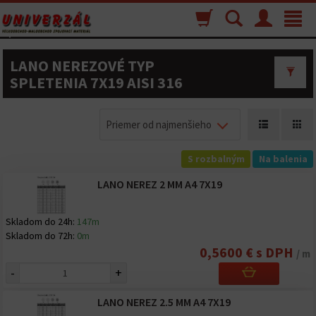
Nákupný
Vyhľadávanie
Menu
Toggle
košík
navigat
LANO NEREZOVÉ TYP
SPLETENIA 7X19 AISI 316
Priemer od najmenšieho
S rozbalným
Na balenia
LANO NEREZ 2 MM A4 7X19
Skladom do 24h:
147m
Skladom do 72h:
0m
0,5600 € s DPH
/ m
-
+
LANO NEREZ 2.5 MM A4 7X19