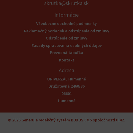
skrutka@skrutka.sk
Informácie
Všeobecné obchodné podmienky
Reklamačný poriadok a odstúpenie od zmluvy
Odstúpenie od zmluvy
Zásady spracovania osobných údajov
Prevodná tabuľka
Kontakt
Adresa
UNIVERZÁL Humenné
Družstevná 2460/36
06601
Humenné
© 2026
Generuje
redakčný systém
BUXUS
CMS
spoločnosti
ui42
.