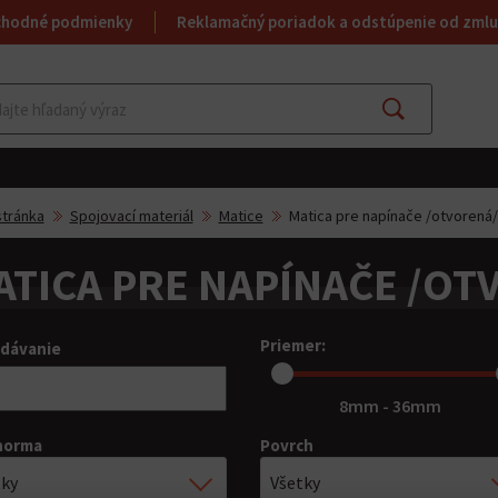
chodné podmienky
Reklamačný poriadok a odstúpenie od zmlu
Hľadať
tránka
Spojovací materiál
Matice
Matica pre napínače /otvorená/
ATICA PRE NAPÍNAČE /OT
Priemer:
adávanie
8mm - 36mm
norma
Povrch
tky
Všetky