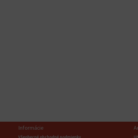
Informácie
A
Všeobecné obchodné podmienky
U