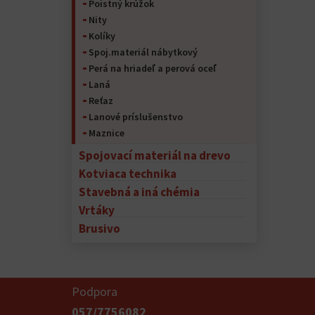
Poistný krúžok
Nity
Kolíky
Spoj.materiál nábytkový
Perá na hriadeľ a perová oceľ
Laná
Reťaz
Lanové príslušenstvo
Maznice
Spojovací materiál na drevo
Kotviaca technika
Stavebná a iná chémia
Vrtáky
Brusivo
Podpora
057/7756082