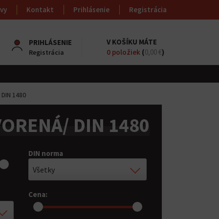
vy
Kontakt
Prihlásenie
Registrácia
V KOŠÍKU MÁTE
PRIHLÁSENIE
0
položiek
(
0,00 €
)
Registrácia
 DIN 1480
VORENÁ/ DIN 1480
DIN norma
Všetky
Cena: