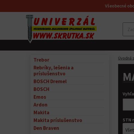
Všeobecné ob
Úvodná s
Trebor
Rebríky, lešenia a
M
príslušenstvo
BOSCH Dremel
BOSCH
Vyhľ
Emos
Ardon
Makita
Makita príslušenstvo
STN 
Den Braven
Vše