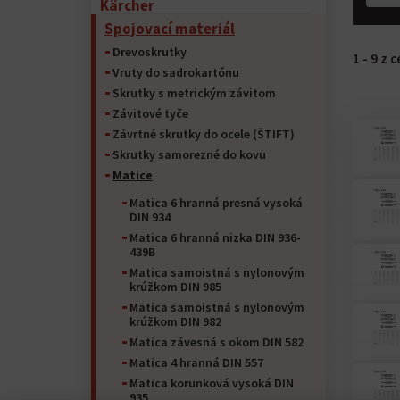
Kärcher
Spojovací materiál
Drevoskrutky
1 - 9 z
Vruty do sadrokartónu
Skrutky s metrickým závitom
Závitové tyče
Závrtné skrutky do ocele (ŠTIFT)
Skrutky samorezné do kovu
Matice
Matica 6 hranná presná vysoká
DIN 934
Matica 6 hranná nizka DIN 936-
439B
Matica samoistná s nylonovým
krúžkom DIN 985
Matica samoistná s nylonovým
krúžkom DIN 982
Matica závesná s okom DIN 582
Matica 4 hranná DIN 557
Matica korunková vysoká DIN
935