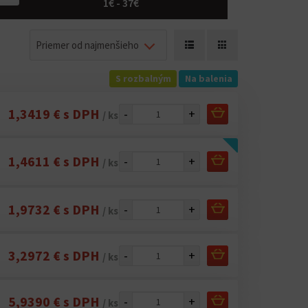
1€ - 37€
Priemer od najmenšieho
S rozbalným
Na balenia
1,3419 € s DPH
-
+
/ ks
1,4611 € s DPH
-
+
/ ks
1,9732 € s DPH
-
+
/ ks
3,2972 € s DPH
-
+
/ ks
5,9390 € s DPH
-
+
/ ks