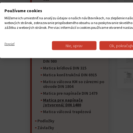
Matica korunková nízka DIN 937-
Používame cookies
979
Matica predlžovacia DIN 6334
Môžeme ich umiestniť na analýzu údajov o našich návštevníkoch, na zlepšenie naši
webových stránok, zobrazovanie prispôsobeného obsahu a na poskytovanie skvelého
Matica navarovacia DIN 929
zážitku z webových stránok. Pre viac informácií o cookies používame otvorené nasta
Matica s prírubou rebrovaná DIN
6923
Matica uzavretá DIN 917
Poprieť
Nie, uprav
Ok, pokračujt
Matica klobúková DIN 1587
Matica samoistná celokovová
DIN 980
Matica krídlová DIN 315
Matica konštrukčná DIN 6915
Matica válcova KM so zárezmi po
obvode DIN 1804
Matica pre napínače DIN 1479
Matica pre napínače
/otvorená/ DIN 1480
Matica válcová trapézová
Podložky
Závlačky