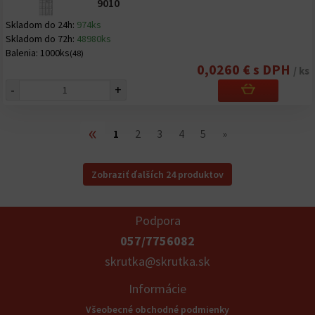
9010
Skladom do 24h:
974ks
Skladom do 72h:
48980ks
Balenia:
1000ks
(48)
0,0260 € s DPH
/ ks
-
+
«
1
2
3
4
5
»
Zobraziť ďalších 24 produktov
Podpora
057/7756082
skrutka@skrutka.sk
Informácie
Všeobecné obchodné podmienky