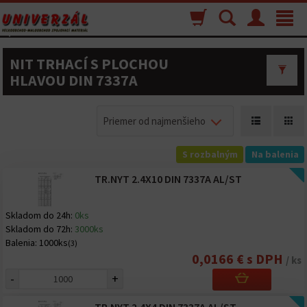
Nákupný
Vyhľadávanie
Menu
Toggle
košík
navigat
NIT TRHACÍ S PLOCHOU
HLAVOU DIN 7337A
Priemer od najmenšieho
S rozbalným
Na balenia
TR.NYT 2.4X10 DIN 7337A AL/ST
Skladom do 24h:
0ks
Skladom do 72h:
3000ks
Balenia:
1000ks
(3)
0,0166 € s DPH
/ ks
-
+