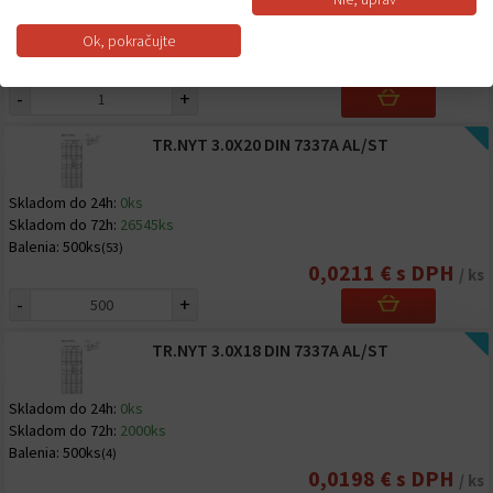
Skladom do 72h:
6600ks
Balenia:
500ks
Ok, pokračujte
(13)
0,0153 € s DPH
/ ks
-
+
TR.NYT 3.0X20 DIN 7337A AL/ST
Skladom do 24h:
0ks
Skladom do 72h:
26545ks
Balenia:
500ks
(53)
0,0211 € s DPH
/ ks
-
+
TR.NYT 3.0X18 DIN 7337A AL/ST
Skladom do 24h:
0ks
Skladom do 72h:
2000ks
Balenia:
500ks
(4)
0,0198 € s DPH
/ ks