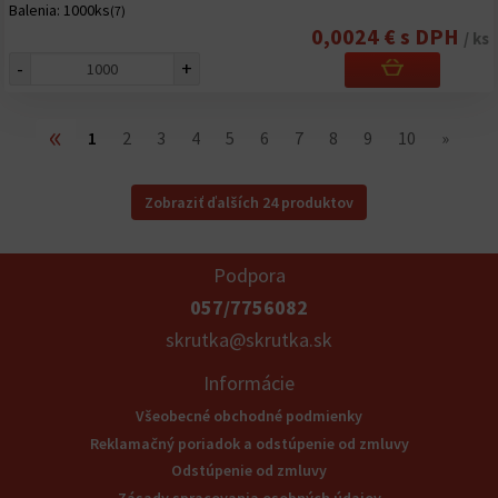
Balenia:
1000ks
(7)
0,0024 € s DPH
/ ks
-
+
«
1
2
3
4
5
6
7
8
9
10
»
Zobraziť ďalších 24 produktov
Podpora
057/7756082
skrutka@skrutka.sk
Informácie
Všeobecné obchodné podmienky
Reklamačný poriadok a odstúpenie od zmluvy
Odstúpenie od zmluvy
Zásady spracovania osobných údajov