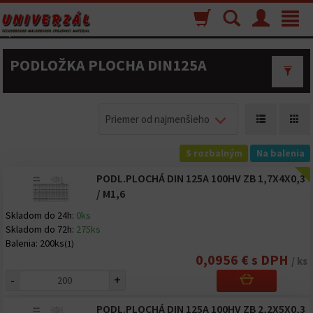
Nákupný
Vyhľadávanie
Menu
Toggle
košík
navigat
PODLOŽKA PLOCHA DIN125A
Priemer od najmenšieho
S rozbalným
Na balenia
PODL.PLOCHÁ DIN 125A 100HV ZB 1,7X4X0,3
/ M1,6
Skladom do 24h:
0ks
Skladom do 72h:
275ks
Balenia:
200ks
(1)
0,0956 € s DPH
/ ks
-
+
PODL.PLOCHÁ DIN 125A 100HV ZB 2,2X5X0,3