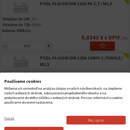
PODL.PLOCHÁ DIN 125A PA 2,7 / M2,5
Skladom do 24h:
0ks
Skladom do 72h:
890ks
Balenia:
890ks
(1)
0,0243 € s DPH
/ ks
-
+
PODL.PLOCHÁ DIN 125A 100HV 2,7X6X0,5 /
M2,5
Skladom do 24h:
0ks
Skladom do 72h:
5000ks
Používame cookies
Balenia:
5000ks
(1)
Môžeme ich umiestniť na analýzu údajov o našich návštevníkoch, na zlepšenie
0,0099 € s DPH
/ ks
našich webových stránok, zobrazovanie prispôsobeného obsahu a na
poskytovanie skvelého zážitku z webových stránok. Pre viac informácií o cookies
-
+
používame otvorené nastavenia.
PODL.PLOCHÁ DIN 125A 140HV 2,7X6X0,5 /
M2,5
Poprieť
Nie, uprav
Skladom do 24h:
0ks