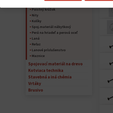
Závlačky
Poistný krúžok
Nity
Kolíky
Spoj.materiál nábytkový
Perá na hriadeľ a perová oceľ
Laná
Reťaz
Lanové príslušenstvo
Maznice
Spojovací materiál na drevo
Kotviaca technika
Stavebná a iná chémia
Vrtáky
Brusivo