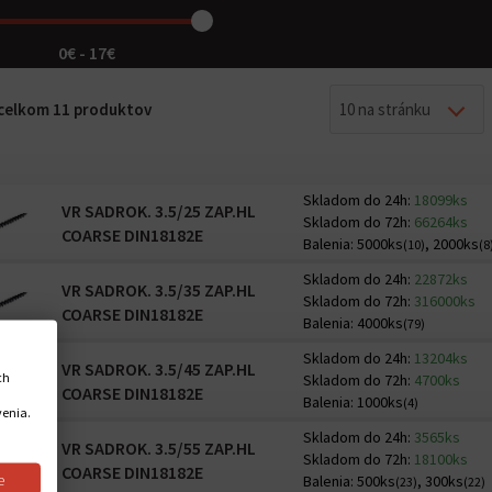
0€ - 17€
z celkom 11 produktov
10 na stránku
Skladom do 24h:
18099ks
VR SADROK. 3.5/25 ZAP.HL
Skladom do 72h:
66264ks
COARSE DIN18182E
Balenia:
5000ks
,
2000ks
(10)
(8
Skladom do 24h:
22872ks
VR SADROK. 3.5/35 ZAP.HL
Skladom do 72h:
316000ks
COARSE DIN18182E
Balenia:
4000ks
(79)
Skladom do 24h:
13204ks
VR SADROK. 3.5/45 ZAP.HL
ch
Skladom do 72h:
4700ks
COARSE DIN18182E
Balenia:
1000ks
(4)
venia.
Skladom do 24h:
3565ks
VR SADROK. 3.5/55 ZAP.HL
Skladom do 72h:
18100ks
COARSE DIN18182E
e
Balenia:
500ks
,
300ks
(23)
(22)