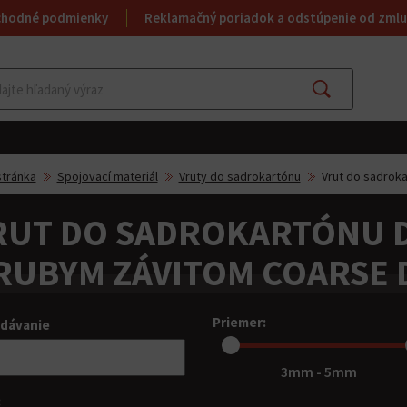
chodné podmienky
Reklamačný poriadok a odstúpenie od zmlu
Hľadať
tránka
Spojovací materiál
Vruty do sadrokartónu
Vrut do sadrok
RUT DO SADROKARTÓNU D
RUBYM ZÁVITOM COARSE 
Priemer:
adávanie
3mm - 5mm
: