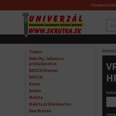
Všeobecné ob
Úvodná s
Trebor
Rebríky, lešenia a
V
príslušenstvo
BOSCH Dremel
H
BOSCH
Emos
Ardon
Vyhľ
Makita
Makita príslušenstvo
Den Braven
Cena