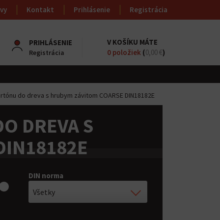
vy
Kontakt
Prihlásenie
Registrácia
V KOŠÍKU MÁTE
PRIHLÁSENIE
0
položiek
(
0,00 €
)
Registrácia
artónu do dreva s hrubym závitom COARSE DIN18182E
O DREVA S
DIN18182E
DIN norma
Všetky