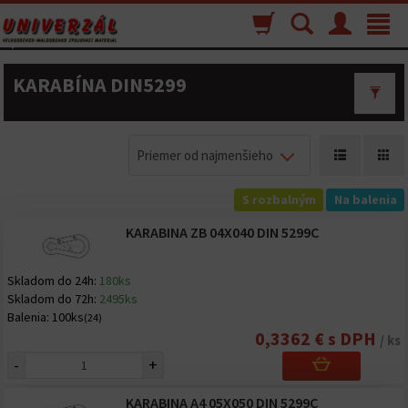
Nákupný
Vyhľadávanie
Menu
Toggle
košík
navigat
KARABÍNA DIN5299
Priemer od najmenšieho
S rozbalným
Na balenia
KARABINA ZB 04X040 DIN 5299C
Skladom do 24h:
180ks
Skladom do 72h:
2495ks
Balenia:
100ks
(24)
0,3362 € s DPH
/ ks
-
+
KARABINA A4 05X050 DIN 5299C