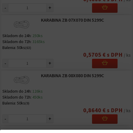
-
+
KARABINA ZB 07X070 DIN 5299C
Skladom do 24h:
250ks
Skladom do 72h:
3165ks
Balenia:
50ks
(63)
0,5705 € s DPH
/ ks
-
+
KARABINA ZB 08X080 DIN 5299C
Skladom do 24h:
126ks
Skladom do 72h:
450ks
Balenia:
50ks
(9)
0,8640 € s DPH
/ ks
-
+
KARABINA A4 08X080 DIN 5299C