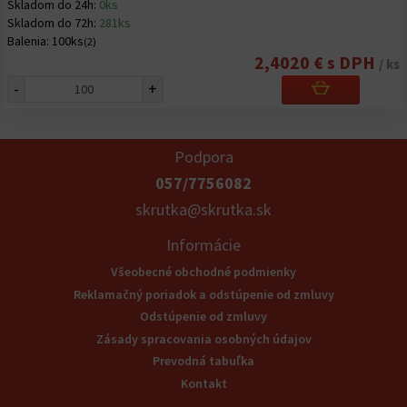
Skladom do 24h:
0ks
Skladom do 72h:
281ks
Balenia:
100ks
(2)
2,4020 € s DPH
/ ks
-
+
Podpora
057/7756082
skrutka@skrutka.sk
Informácie
Všeobecné obchodné podmienky
Reklamačný poriadok a odstúpenie od zmluvy
Odstúpenie od zmluvy
Zásady spracovania osobných údajov
Prevodná tabuľka
Kontakt