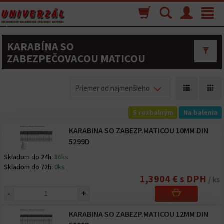
Nákupný
Vyhľadávanie
Menu
Toggle
košík
navigat
KARABÍNA SO
ZABEZPEČOVACOU MATICOU
Priemer od najmenšieho
S rozbalným
Na balenia
KARABINA SO ZABEZP.MATICOU 10MM DIN
5299D
Skladom do 24h:
86ks
Skladom do 72h:
0ks
1,3904 € s DPH
/ ks
-
+
KARABINA SO ZABEZP.MATICOU 12MM DIN