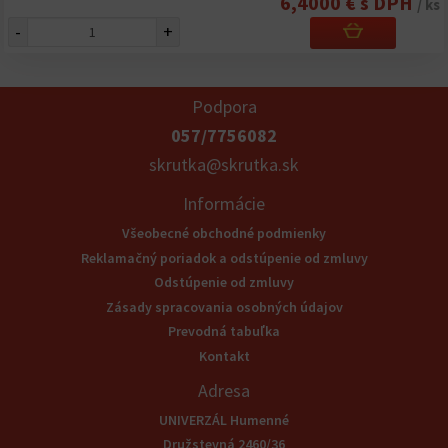
6,4000 € s DPH
/ ks
-
+
Podpora
057/7756082
skrutka@skrutka.sk
Informácie
Všeobecné obchodné podmienky
Reklamačný poriadok a odstúpenie od zmluvy
Odstúpenie od zmluvy
Zásady spracovania osobných údajov
Prevodná tabuľka
Kontakt
Adresa
UNIVERZÁL Humenné
Družstevná 2460/36