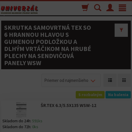
Nákupný
Vyhľadávanie
Menu
Toggle
košík
navigat
SKRUTKA SAMOVRTNÁ TEX SO
6 HRANNOU HLAVOU S
GUMENOU PODLOŽKOU A
DLHÝM VRTÁČIKOM NA HRUBÉ
PLECHY NA SENDVIČOVÁ
PANELY WSW
Priemer od najmenšieho
S rozbalným
Na balenia
ŠR.TEX 6.3/5.5X135 WSW-12
Skladom do 24h:
591ks
Skladom do 72h:
0ks