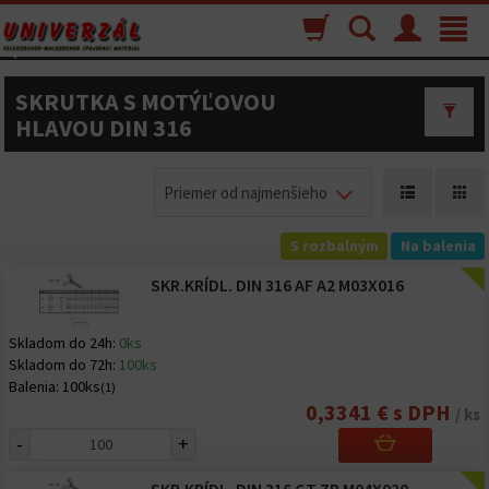
Nákupný
Vyhľadávanie
Menu
Toggle
košík
navigat
SKRUTKA S MOTÝĽOVOU
HLAVOU DIN 316
Priemer od najmenšieho
S rozbalným
Na balenia
SKR.KRÍDL. DIN 316 AF A2 M03X016
Skladom do 24h:
0ks
Skladom do 72h:
100ks
Balenia:
100ks
(1)
0,3341 € s DPH
/ ks
-
+