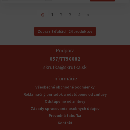
«
1
2
3
4
»
Zobraziť ďalších 24 produktov
Podpora
057/7756082
skrutka@skrutka.sk
Informácie
Všeobecné obchodné podmienky
Reklamačný poriadok a odstúpenie od zmluvy
Odstúpenie od zmluvy
Zásady spracovania osobných údajov
Prevodná tabuľka
Kontakt