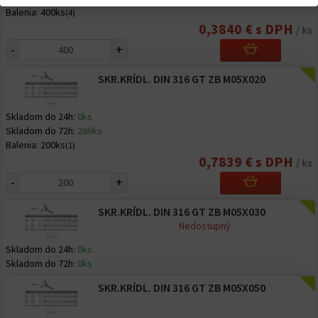
Balenia:
400ks
(4)
0,3840 € s DPH
/ ks
-
+
SKR.KRÍDL. DIN 316 GT ZB M05X020
Skladom do 24h:
0ks
Skladom do 72h:
266ks
Balenia:
200ks
(1)
0,7839 € s DPH
/ ks
-
+
SKR.KRÍDL. DIN 316 GT ZB M05X030
Nedostupný
Skladom do 24h:
0ks
Skladom do 72h:
0ks
SKR.KRÍDL. DIN 316 GT ZB M05X050