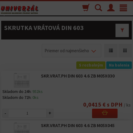
Nákupný
Vyhľadávanie
Menu
Toggle
košík
navigat
SKRUTKA VRÁTOVÁ DIN 603
Priemer od najmenšieho
S rozbalným
Na balenia
SKR.VRAT.PH DIN 603 4.6 ZB M05X030
Skladom do 24h:
952ks
Skladom do 72h:
0ks
0,0415 € s DPH
/ ks
-
+
SKR.VRAT.PH DIN 603 4.6 ZB M05X045