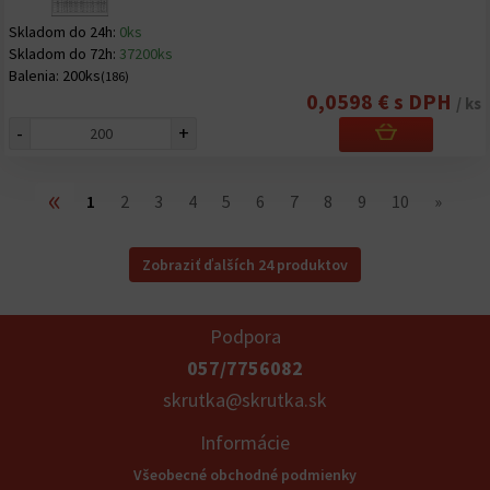
Skladom do 24h:
0ks
Skladom do 72h:
37200ks
Balenia:
200ks
(186)
0,0598 € s DPH
/ ks
-
+
«
1
2
3
4
5
6
7
8
9
10
»
Zobraziť ďalších 24 produktov
Podpora
057/7756082
skrutka@skrutka.sk
Informácie
Všeobecné obchodné podmienky