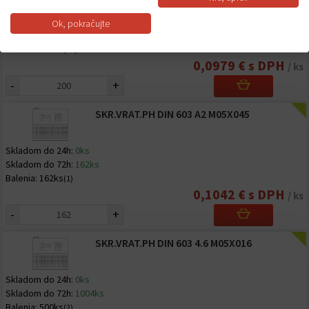
Skladom do 24h:
0ks
Ok, pokračujte
Skladom do 72h:
4000ks
Balenia:
200ks
(20)
0,0979 € s DPH
/ ks
-
+
SKR.VRAT.PH DIN 603 A2 M05X045
Skladom do 24h:
0ks
Skladom do 72h:
162ks
Balenia:
162ks
(1)
0,1042 € s DPH
/ ks
-
+
SKR.VRAT.PH DIN 603 4.6 M05X016
Skladom do 24h:
0ks
Skladom do 72h:
1004ks
Balenia:
500ks
(2)