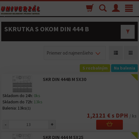
Nákupný
Vyhľadávanie
Menu
Toggle
košík
navigat
SKRUTKA S OKOM DIN 444 B
Priemer od najmenšieho
S rozbalným
Na balenia
SKR DIN 444B M 5X30
Skladom do 24h:
0ks
Skladom do 72h:
13ks
Balenia:
13ks
(1)
1,2121 € s DPH
/ ks
-
+
SKR DIN 444 M 5X25