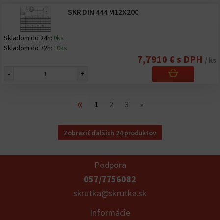
SKR DIN 444 M12X200
Skladom do 24h:
0ks
Skladom do 72h:
10ks
7,7910 € s DPH
/ ks
-
+
«
1
2
3
»
Zobraziť ďalších 24 produktov
Podpora
057/7756082
skrutka@skrutka.sk
Informácie